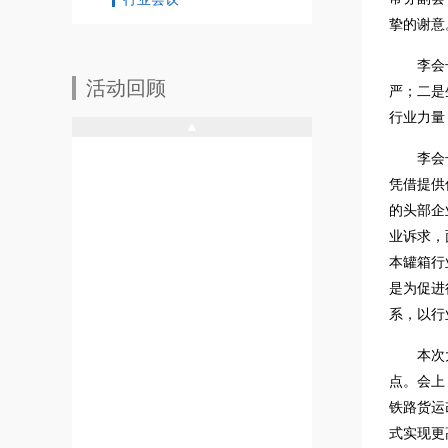
挚的谢意
李会
活动回顾
严；二是
行业力量
▲
李会
凭借提供
的头部企
业诉求，
本罐箱行
是为促进
系，以行
本次
点。会上
铁路货运
式实现更