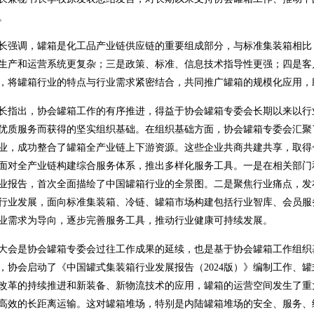
。
长强调，罐箱是化工品产业链供应链的重要组成部分，与标准集装箱相比
生产和运营系统更复杂；三是政策、标准、信息技术指导性更强；四是客
，将罐箱行业的特点与行业需求紧密结合，共同推广罐箱的规模化应用，
长指出，协会罐箱工作的有序推进，得益于协会罐箱专委会长期以来以行
优质服务而获得的坚实组织基础。在组织基础方面，协会罐箱专委会汇聚
业，成功整合了罐箱全产业链上下游资源。这些企业共商共建共享，取得
面对全产业链构建综合服务体系，推出多样化服务工具。一是在相关部门
业报告，首次全面描绘了中国罐箱行业的全景图。二是聚焦行业痛点，发
行业发展，面向标准集装箱、冷链、罐箱市场构建包括行业智库、会员服
业需求为导向，逐步完善服务工具，推动行业健康可持续发展。
大会是协会罐箱专委会过往工作成果的延续，也是基于协会罐箱工作组织
，协会启动了《中国罐式集装箱行业发展报告（2024版）》编制工作、
改革的持续推进和新装备、新物流技术的应用，罐箱的运营空间发生了重
高效的长距离运输。这对罐箱堆场，特别是内陆罐箱堆场的安全、服务、