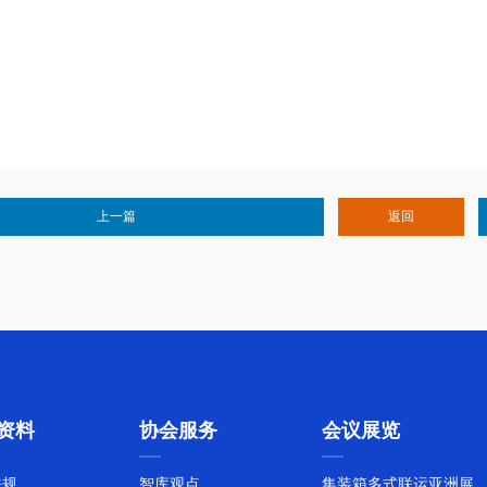
上一篇
返回
资料
协会服务
会议展览
法规
智库观点
集装箱多式联运亚洲展