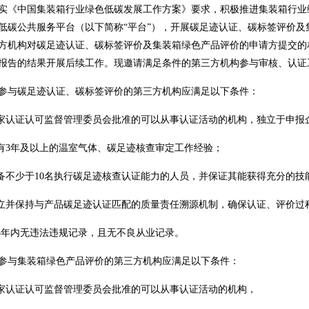
实《中国集装箱行业绿色低碳发展工作方案》要求，积极推进集装箱行业
低碳公共服务平台（以下简称“平台”），开展碳足迹认证、碳标签评价
方机构对碳足迹认证、碳标签评价及集装箱绿色产品评价的申请方提交的
报告的结果开展后续工作。现邀请满足条件的第三方机构参与审核、认证
参与碳足迹认证、碳标签评价的第三方机构应满足以下条件：
国家认证认可监督管理委员会批准的可以从事认证活动的机构，独立于申报
具有3年及以上的温室气体、碳足迹核查审定工作经验；
具备不少于10名执行碳足迹核查认证能力的人员，并保证其能获得充分的
建立并保持与产品碳足迹认证匹配的质量责任溯源机制，确保认证、评价过
近3年内无违法违规记录，且无不良从业记录。
参与集装箱绿色产品评价的第三方机构应满足以下条件：
国家认证认可监督管理委员会批准的可以从事认证活动的机构，