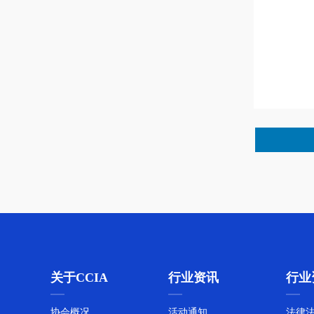
关于开展2026年科技成果评估工
作的通知
新程启航丨中国集装箱行业协会
关于CCIA
行业资讯
行业
第八届第一次会员大会 暨第八届
第一次理事会会议召开
协会概况
活动通知
法律