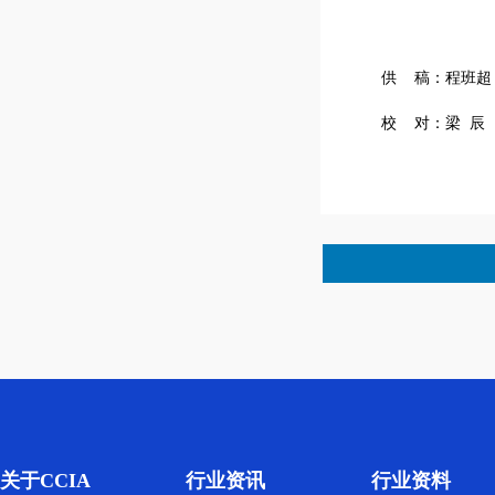
供 稿：程班超
校 对：梁 辰
聚焦全链条低碳行动，推进行业
绿色化进程 2025集装箱绿色低碳
发展大会北京举行
2026集装箱多式联运亚洲展观众
注册通道开启！
关于CCIA
行业资讯
行业资料