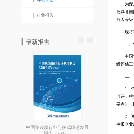
为深
批具备国
行业报告
营人等级
现将
最新报告
一、
中国
级评估工
二、
1．
自评，根
要点》（
2．
申报企业
中国集装箱行业与多式联运发展
报告（2022）