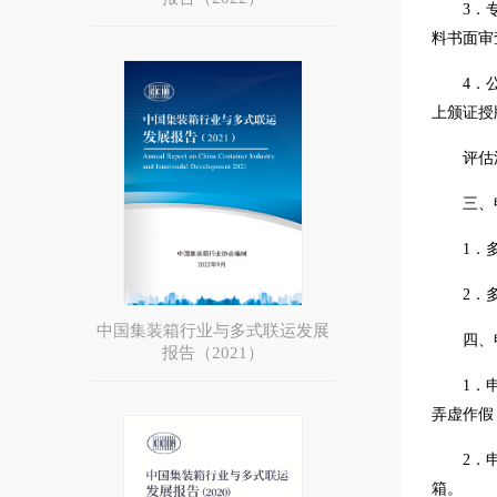
3．
料书面审
4．
上颁证授
评估
三、
1．
2．
中国集装箱行业与多式联运发展
四、
报告（2021）
1．
弄虚作假
2．
箱。