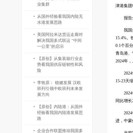
业集群
津港集团
从国外经验看我国内陆无
报告
水港发展思路
我国
美国阿拉米达货运走廊对
15.4%
解决我国多式联运 “中间
0.1个
一公里”的启示
青岛港、宁
【原创】从集装箱行业走
2024
势看我国供应链韧性和风
险
20
15-2
李牧原： 稳健发展 汉欧
班列引领中欧班列未来发
20
展方向
同比增长
【原创】内陆港：从国外
经验看我国内陆港发展思
20
路
进，中蒙
企业合作联盟推动我国多
当前