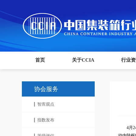
首页
关于CCIA
行业资
协会服务
智库观点
指数发布
4月
动内陆枢
等级评估