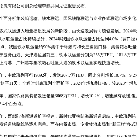
物流有限公司副总经理李巍共同见证报告发布。
全面分析集装箱运输、铁水联运、国际铁路联运与专业多式联运市场变化
多式联运进入增量提质发展的新阶段，由快速发展转向稳健发展。2024年全
。铁水联运量占比持续提升，2024年我国铁水联运量占比达到4.0%（宽口径）
百分点。我国铁水联运量约90%集中于环渤海和长三角港口群，集装箱吞吐量1
波舟山港、天津港位居前三，铁水联运量分别为255万TEU、181.8万TEU、1
年，上海港、广州港等集装箱吞吐量大港的铁水联运量实现快速增长。
24年，中欧班列开行19392列，发送207.7万TEU，同比分别增长10.7
3天缩短至11天；全程时刻表班列全面扩容，2024年增加到17条，较2023
24年，国家铁路集装箱发送箱量3668万TEU，增长10.2%，增速虽有放缓
2.4个百分点。
24年，西部陆海新通道扩容提速，新时代亚拉陆海新通道启航，中欧班列
俄通道铁路线路逐步完善。而在内贸市场、专业物流市场和“新三样”多式
贸易摩擦冲击全球供应链，传统物流通道面临严峻挑战。多式联运服务主要