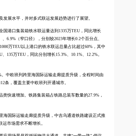
及发展水平，并对多式联运发展趋势进行了展望。
国港口集装箱铁水联运量达到1335万TEU，同比增长
、6.9%（窄口径），分别较2023年增长0.2个百分点、
000万TEU以上港口的铁水联运总量占比超过60%，其中
35万TEU，同比分别增长15.3%、10.1%、12.2%。
%、9.2%。中欧班列跨里海国际运输走廊提质升级，全程时间由
年增加12条，覆盖主要中欧班列开通城市。
,但品类快速增加。铁路集装箱占铁路总装车数量的27.9%，
跨里海国际运输走廊提质升级，中吉乌通道铁路建设正式推
联运市场需求不断增长。
应用场景是双循环物流大通道，共建“一带一路” 倡议