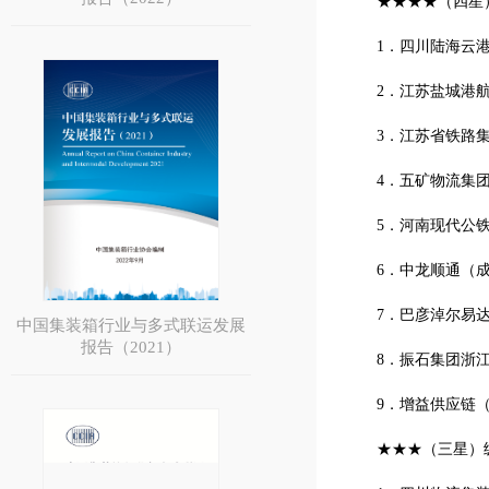
★★★★（四星
1．四川陆海云
2．江苏盐城港
3．江苏省铁路
4．五矿物流集
5．河南现代公
6．中龙顺通（
7．巴彦淖尔易
中国集装箱行业与多式联运发展
报告（2021）
8．振石集团浙
9．增益供应链
★★★（三星）