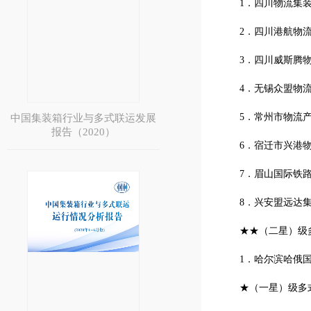
1．四川物流集
2．四川港航物
3．四川威斯腾
4．无锡众盟物
5．常州市物流
中国集装箱行业与多式联运发展
报告（2020）
6．宿迁市兴港
7．眉山国际铁
8．兴安盟远达
★★（二星）级
1．哈尔滨哈俄
★（一星）级多