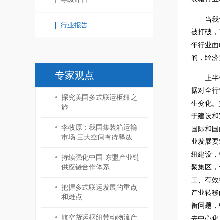
当我
行业报告
被打破，
年行业面
的，经济
专家观点
上半
据对全行
探究美国多式联运枢纽之
生变化。
旅
于建设和
李牧原：我国集装箱运输
国际和国
市场 三大空间有待释放
业发展要
纽建设，
持续强化中国-东盟产业链
供应链合作体系
聚集区，
工、有效
把握多式联运发展的重点
产业转移
和难点
衡问题，
航空货运枢纽带动物流产
去中心化