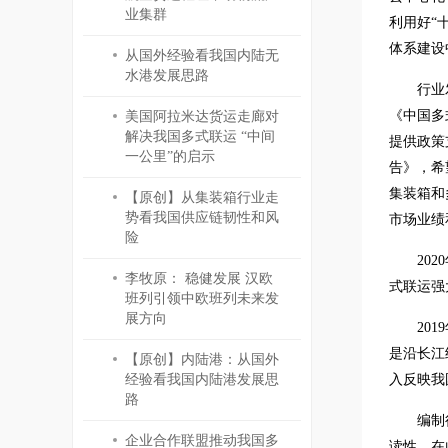
业集群
利用好“
体系建设
从国外经验看我国内陆无
水港发展思路
行业
《中国多
美国阿拉米达货运走廊对
解决我国多式联运 “中间
提供政策
一公里”的启示
告》，希
集装箱和
【原创】从集装箱行业走
势看我国供应链韧性和风
市场业绩
险
20
李牧原： 稳健发展 汉欧
式联运强
班列引领中欧班列未来发
展方向
20
是沿长江
【原创】内陆港：从国外
经验看我国内陆港发展思
入反映我
路
编制
企业合作联盟推动我国多
读性，在