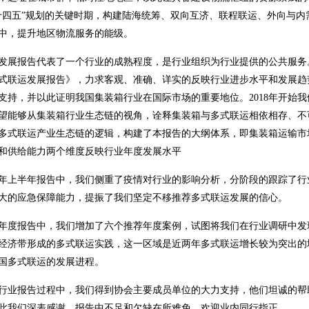
十四五”规划的关键时期，构建陆海统筹、双向互济、联程联运、外向与
中，提升地区物流服务的能级。
发展报告代表了一个行业的成熟程度，是行业组织为行业提供的公共服务
式联运发展报告》，力求客观、准确、详实的反映行业进步水平和发展趋
支持，并以此证明我国集装箱行业在国际市场的重要地位。2018年开始
望能够从集装箱行业生态链的视角，诠释集装箱与多式联运相依相存、不可
多式联运产业生态链的逻辑，构建了本报告的大纲体系，即集装箱运输市
和供给能力两个维度反映行业年度发展水平
20年上半年报告中，我们侧重了疫情对行业的影响分析，分阶段的跟踪了
大的应急保障能力，提振了我们坚定不移推荐多式联运发展的信心。
19年度报告中，我们增加了六个推荐年度案例，试图将我们在行业调研中
经济带形成的多式联运实践，这一区域是近两年多式联运增长较为突出的
国多式联运的发展进程。
行业报告过程中，我们得到协会主要成员单位的大力支持，他们坦诚的帮
此我们深表感谢。报告中不足和欠缺在所难免，欢迎业内同行指正。