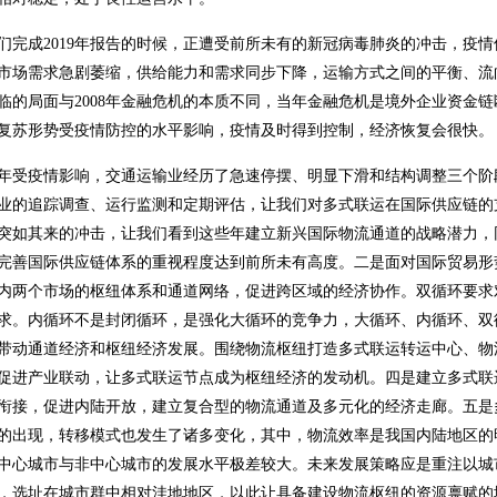
们完成2019年报告的时候，正遭受前所未有的新冠病毒肺炎的冲击，疫
市场需求急剧萎缩，供给能力和需求同步下降，运输方式之间的平衡、流向
临的局面与2008年金融危机的本质不同，当年金融危机是境外企业资金
复苏形势受疫情防控的水平影响，疫情及时得到控制，经济恢复会很快。
年受疫情影响，交通运输业经历了急速停摆、明显下滑和结构调整三个阶
业的追踪调查、运行监测和定期评估，让我们对多式联运在国际供应链的
突如其来的冲击，让我们看到这些年建立新兴国际物流通道的战略潜力，
完善国际供应链体系的重视程度达到前所未有高度。二是面对国际贸易形
内两个市场的枢纽体系和通道网络，促进跨区域的经济协作。双循环要求
求。内循环不是封闭循环，是强化大循环的竞争力，大循环、内循环、双
带动通道经济和枢纽经济发展。围绕物流枢纽打造多式联运转运中心、物
促进产业联动，让多式联运节点成为枢纽经济的发动机。四是建立多式联
衔接，促进内陆开放，建立复合型的物流通道及多元化的经济走廊。五是
的出现，转移模式也发生了诸多变化，其中，物流效率是我国内陆地区的
中心城市与非中心城市的发展水平极差较大。未来发展策略应是重注以城
，选址在城市群中相对洼地地区，以此让具备建设物流枢纽的资源禀赋的