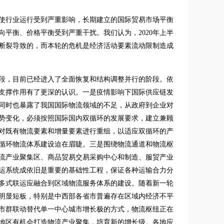
情使行业运行受到严重影响，长期建立的国际贸易市场平衡
平衡、价格平衡受到严重干扰。我们认为，2020年上半
链断裂导致的，而本轮的危机是经济活动要素流动限制造成
段，目前已经进入了全面恢复和结构调整并行的阶段。依
支撑作用有了更深的认识。一是疫情影响下国际供应链发
同时也暴露了我国国际物流领域的不足，从政府到企业对
势变化，必须按照国际国内双循环的发展要求，建立兼顾
对既有物流要素和增量要素进行重组，以适应双循环的产
循环物流体系建设迫在眉睫。三是围绕物流通道和物流枢
流产业聚集区、商品贸易交易采购中心和制造、服贸产业
运系统成依旧是重要的基础性工程，保证各种运输合力分
多式联运应融合到区域物流服务体系的建设。随着新一轮
明显短板，特别是中西部各省市普遍存在区域内经济不平
市群联动替代单一中心城市增长极的方式，物流枢纽正在
地区有机会打造物流产业聚集，培育新的增长级。各地应